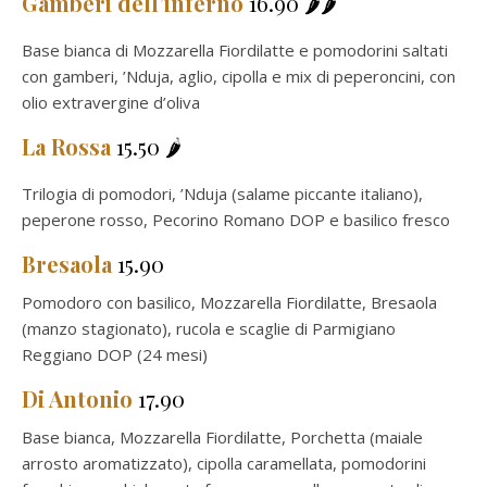
Gamberi dell’inferno
16.90 🌶️🌶️
Base bianca di Mozzarella Fiordilatte e pomodorini saltati
con gamberi, ’Nduja, aglio, cipolla e mix di peperoncini, con
olio extravergine d’oliva
La Rossa
15.50
🌶️
Trilogia di pomodori, ’Nduja (salame piccante italiano),
peperone rosso, Pecorino Romano DOP e basilico fresco
Bresaola
15.90
Pomodoro con basilico, Mozzarella Fiordilatte, Bresaola
(manzo stagionato), rucola e scaglie di Parmigiano
Reggiano DOP (24 mesi)
Di Antonio
17.90
Base bianca, Mozzarella Fiordilatte, Porchetta (maiale
arrosto aromatizzato), cipolla caramellata, pomodorini